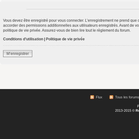
Vous devez être enregistré pour vous connecter. L’enregistrement ne prend que 
accorder des permissions additionnelles aux utilisateurs enregistrés. Avant de vo
politique de vie privée. Assurez-vous de bien lire tout le règlement du forum.
Conditions d’utilisation
|
Politique de vie privée
M’enregistrer
Flux
Tous les forum
P
2013-2015 ©
R