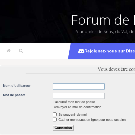
Forum de 
Pour parler de Sens, du Val, d
Rejoignez-nous sur Dis
Vous devez être con
Nom d’utilisateur:
Mot de passe:
J’ai oublié mon mot de passe
Renvoyer l’e-mail de confirmation
Se souvenir de moi
Cacher mon statut en ligne pour cette session