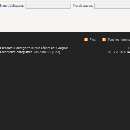
Nom d’utilisateur:
Mot de passe:
Flux
Tous les forum
L’utilisateur enregistré le plus récent est
Gregoir
.
P
Utilisateurs enregistrés:
Majestic-12 [Bot]
2013-2015 ©
R