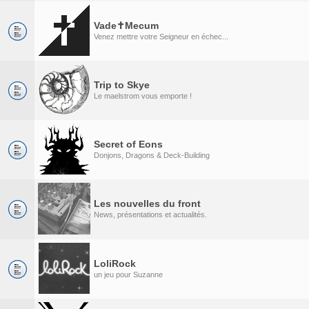
Vade✝Mecum
Venez mettre votre Seigneur en échec...
Trip to Skye
Le maelstrom vous emporte !
Secret of Eons
Donjons, Dragons & Deck-Building
Les nouvelles du front
News, présentations et actualités.
LoliRock
un jeu pour Suzanne