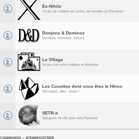
Ex-Nihilo
Un jeu de création de cartes, de mondes et d’histoires
Donjons & Dominos
Dominos, monstres, trésors
Le Village
Un jeu solo entre solitaire et démineur
Les Cocottes dont vous êtes le Héros
Découpez, pliez, Jouez !
SETR-α
Wargame de rôle pour mes Patreons
CONNEXION
•
M’ENREGISTRER